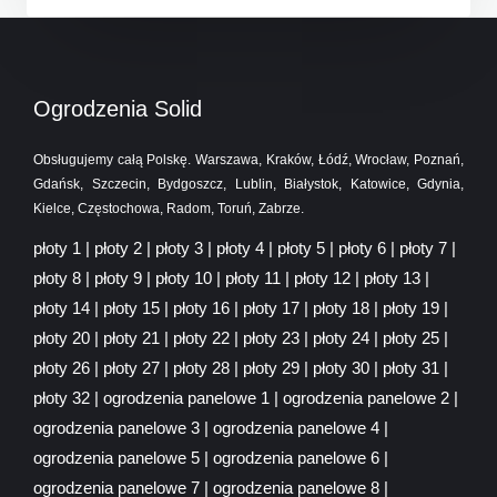
Ogrodzenia Solid
Obsługujemy całą Polskę. Warszawa, Kraków, Łódź, Wrocław, Poznań,
Gdańsk, Szczecin, Bydgoszcz, Lublin, Białystok, Katowice, Gdynia,
Kielce, Częstochowa, Radom, Toruń, Zabrze.
płoty 1
|
płoty 2
|
płoty 3
|
płoty 4
|
płoty 5
|
płoty 6
|
płoty 7
|
płoty 8
|
płoty 9
|
płoty 10
|
płoty 11
|
płoty 12
|
płoty 13
|
płoty 14
|
płoty 15
|
płoty 16
|
płoty 17
|
płoty 18
|
płoty 19
|
płoty 20
|
płoty 21
|
płoty 22
|
płoty 23
|
płoty 24
|
płoty 25
|
płoty 26
|
płoty 27
|
płoty 28
|
płoty 29
|
płoty 30
|
płoty 31
|
płoty 32
|
ogrodzenia panelowe 1
|
ogrodzenia panelowe 2
|
ogrodzenia panelowe 3
|
ogrodzenia panelowe 4
|
ogrodzenia panelowe 5
|
ogrodzenia panelowe 6
|
ogrodzenia panelowe 7
|
ogrodzenia panelowe 8
|